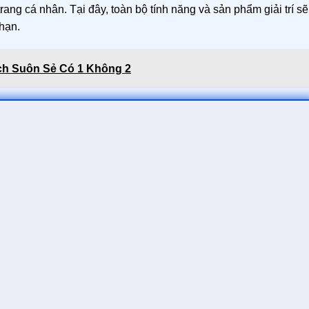
trang cá nhân. Tại đây, toàn bộ tính năng và sản phẩm giải trí s
hạn.
ịch Suôn Sẻ Có 1 Không 2