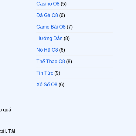
Casino O8
(5)
Lợi
Hấp
Dẫn
Đá Gà O8
(6)
Có
1
Game Bài O8
(7)
Không
2
Hướng Dẫn
(8)
Nổ Hũ O8
(6)
Thể Thao O8
(8)
Tin Tức
(9)
Xổ Số O8
(6)
úp quá
ái. Tài