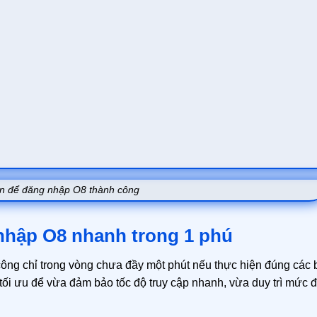
ện để đăng nhập O8 thành công
hập O8 nhanh trong 1 phú
ông chỉ trong vòng chưa đầy một phút nếu thực hiện đúng các
ối ưu để vừa đảm bảo tốc độ truy cập nhanh, vừa duy trì mức 