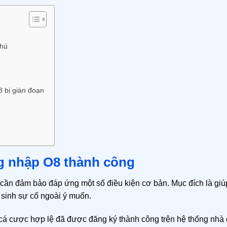
phú
8 bị gián đoạn
g nhập O8 thành công
 cần đảm bảo đáp ứng một số điều kiện cơ bản. Mục đích là gi
t sinh sự cố ngoài ý muốn.
cá cược hợp lệ đã được đăng ký thành công trên hệ thống nhà c