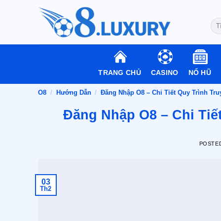
Skip
to
content
TRANG CHỦ
CASINO
NỔ HŨ
O8
/
Hướng Dẫn
/
Đăng Nhập O8 – Chi Tiết Quy Trình Tr
Đăng Nhập O8 – Chi Tiế
POSTE
03
Th2