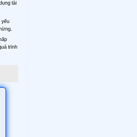
dụng tài
g yếu
chừng.
chấp
uá trình