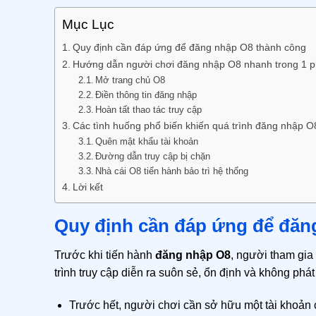
Mục Lục
Quy định cần đáp ứng để đăng nhập O8 thành công
Hướng dẫn người chơi đăng nhập O8 nhanh trong 1 
Mở trang chủ O8
Điền thông tin đăng nhập
Hoàn tất thao tác truy cập
Các tình huống phổ biến khiến quá trình đăng nhập O
Quên mật khẩu tài khoản
Đường dẫn truy cập bị chặn
Nhà cái O8 tiến hành bảo trì hệ thống
Lời kết
Quy định cần đáp ứng để đăn
Trước khi tiến hành
đăng nhập O8
, người tham gia
trình truy cập diễn ra suôn sẻ, ổn định và không phá
Trước hết, người chơi cần sở hữu một tài khoản 