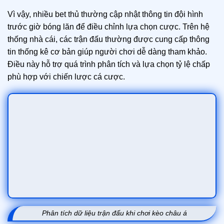
Vì vậy, nhiều bet thủ thường cập nhật thông tin đội hình
trước giờ bóng lăn để điều chỉnh lựa chọn cược.
Trên hệ
thống nhà cái, các trận đấu thường được cung cấp thông
tin thống kê cơ bản giúp người chơi dễ dàng tham khảo.
Điều này hỗ trợ quá trình phân tích và lựa chọn tỷ lệ chấp
phù hợp với chiến lược cá cược.
Phân tích dữ liệu trận đấu khi chơi kèo châu á