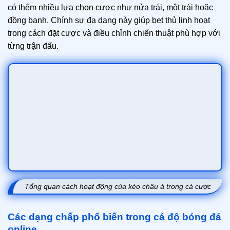
có thêm nhiều lựa chọn cược như nửa trái, một trái hoặc
đồng banh. Chính sự đa dạng này giúp bet thủ linh hoạt
trong cách đặt cược và điều chỉnh chiến thuật phù hợp với
từng trận đấu.
Tổng quan cách hoạt động của kèo châu á trong cá cược
Các dạng chấp phổ biến trong cá độ bóng đá
online