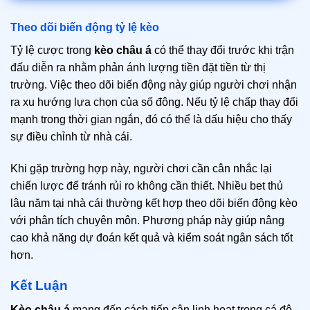
Theo dõi biến động tỷ lệ kèo
Tỷ lệ cược trong
kèo châu á
có thể thay đổi trước khi trận
đấu diễn ra nhằm phản ánh lượng tiền đặt tiền từ thị
trường. Việc theo dõi biến động này giúp người chơi nhận
ra xu hướng lựa chọn của số đông.
Nếu tỷ lệ chấp thay đổi
mạnh trong thời gian ngắn, đó có thể là dấu hiệu cho thấy
sự điều chỉnh từ nhà cái.
Khi gặp trường hợp này, người chơi cần cân nhắc lại
chiến lược để tránh rủi ro không cần thiết.
Nhiều bet thủ
lâu năm tại nhà cái thường kết hợp theo dõi biến động kèo
với phân tích chuyên môn. Phương pháp này giúp nâng
cao khả năng dự đoán kết quả và kiểm soát ngân sách tốt
hơn.
Kết Luận
Kèo châu á
mang đến cách tiếp cận linh hoạt trong cá độ