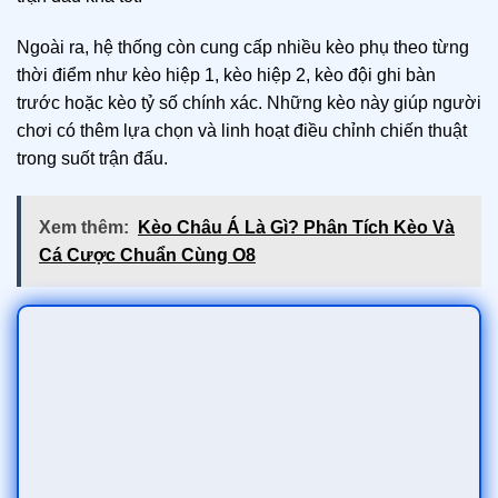
Ngoài ra, hệ thống còn cung cấp nhiều kèo phụ theo từng
thời điểm như kèo hiệp 1, kèo hiệp 2, kèo đội ghi bàn
trước hoặc kèo tỷ số chính xác. Những kèo này giúp người
chơi có thêm lựa chọn và linh hoạt điều chỉnh chiến thuật
trong suốt trận đấu.
Xem thêm:
Kèo Châu Á Là Gì? Phân Tích Kèo Và
Cá Cược Chuẩn Cùng O8