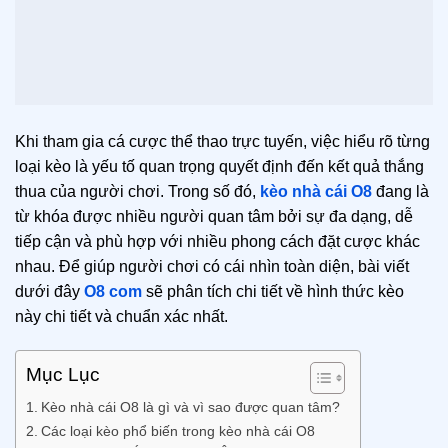
Khi tham gia cá cược thể thao trực tuyến, việc hiểu rõ từng
loại kèo là yếu tố quan trọng quyết định đến kết quả thắng
thua của người chơi. Trong số đó,
kèo nhà cái O8
đang là
từ khóa được nhiều người quan tâm bởi sự đa dạng, dễ
tiếp cận và phù hợp với nhiều phong cách đặt cược khác
nhau. Để giúp người chơi có cái nhìn toàn diện, bài viết
dưới đây
O8 com
sẽ phân tích chi tiết về hình thức kèo
này chi tiết và chuẩn xác nhất.
Mục Lục
Kèo nhà cái O8 là gì và vì sao được quan tâm?
Các loại kèo phổ biến trong kèo nhà cái O8