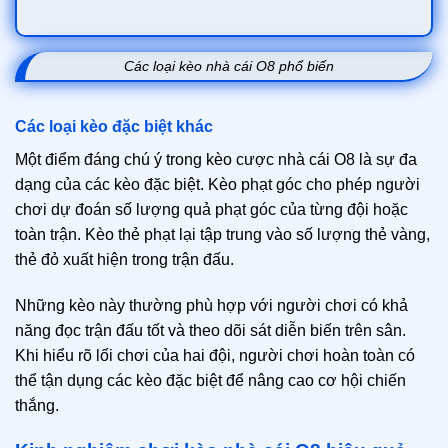
Các loại kèo nhà cái O8 phổ biến
Các loại kèo đặc biệt khác
Một điểm đáng chú ý trong kèo cược nhà cái O8 là sự đa
dạng của các kèo đặc biệt. Kèo phạt góc cho phép người
chơi dự đoán số lượng quả phạt góc của từng đội hoặc
toàn trận. Kèo thẻ phạt lại tập trung vào số lượng thẻ vàng,
thẻ đỏ xuất hiện trong trận đấu.
Những kèo này thường phù hợp với người chơi có khả
năng đọc trận đấu tốt và theo dõi sát diễn biến trên sân.
Khi hiểu rõ lối chơi của hai đội, người chơi hoàn toàn có
thể tận dụng các kèo đặc biệt để nâng cao cơ hội chiến
thắng.