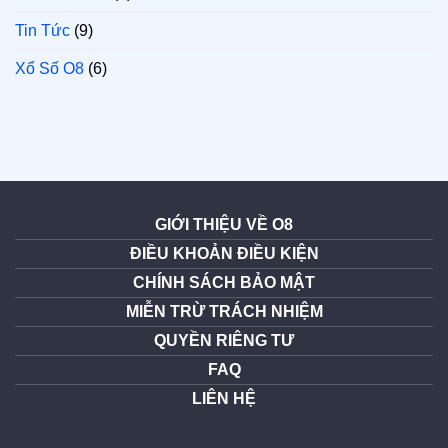
Tin Tức
(9)
Xổ Số O8
(6)
GIỚI THIỆU VỀ O8
ĐIỀU KHOẢN ĐIỀU KIỆN
CHÍNH SÁCH BẢO MẬT
MIỄN TRỪ TRÁCH NHIỆM
QUYỀN RIÊNG TƯ
FAQ
LIÊN HỆ