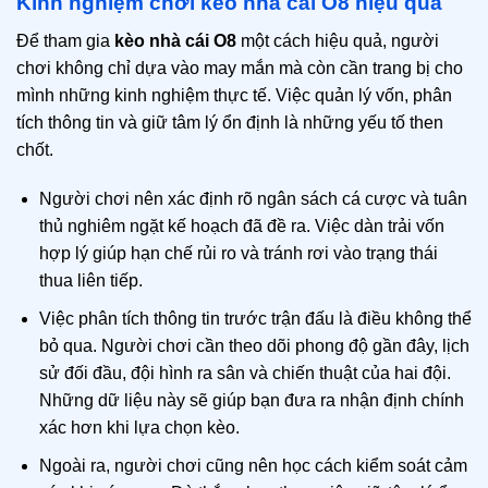
Kinh nghiệm chơi kèo nhà cái O8 hiệu quả
Để tham gia
kèo nhà cái O8
một cách hiệu quả, người
chơi không chỉ dựa vào may mắn mà còn cần trang bị cho
mình những kinh nghiệm thực tế. Việc quản lý vốn, phân
tích thông tin và giữ tâm lý ổn định là những yếu tố then
chốt.
Người chơi nên xác định rõ ngân sách cá cược và tuân
thủ nghiêm ngặt kế hoạch đã đề ra. Việc dàn trải vốn
hợp lý giúp hạn chế rủi ro và tránh rơi vào trạng thái
thua liên tiếp.
Việc phân tích thông tin trước trận đấu là điều không thể
bỏ qua. Người chơi cần theo dõi phong độ gần đây, lịch
sử đối đầu, đội hình ra sân và chiến thuật của hai đội.
Những dữ liệu này sẽ giúp bạn đưa ra nhận định chính
xác hơn khi lựa chọn kèo.
Ngoài ra, người chơi cũng nên học cách kiểm soát cảm