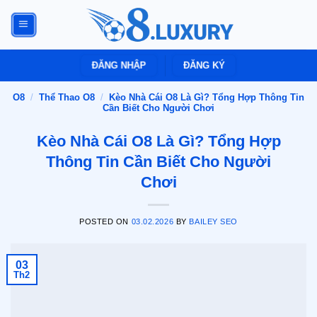
Skip
to
content
ĐĂNG NHẬP
ĐĂNG KÝ
O8
/
Thể Thao O8
/
Kèo Nhà Cái O8 Là Gì? Tổng Hợp Thông Tin
Cần Biết Cho Người Chơi
Kèo Nhà Cái O8 Là Gì? Tổng Hợp
Thông Tin Cần Biết Cho Người
Chơi
POSTED ON
03.02.2026
BY
BAILEY SEO
03
Th2