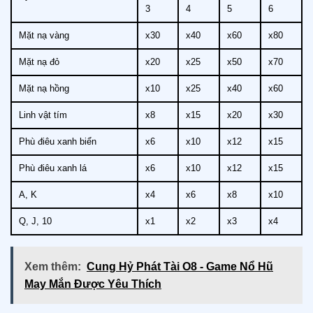
3
4
5
6
Mặt nạ vàng
x30
x40
x60
x80
Mặt nạ đỏ
x20
x25
x50
x70
Mặt nạ hồng
x10
x25
x40
x60
Linh vật tím
x8
x15
x20
x30
Phù điêu xanh biển
x6
x10
x12
x15
Phù điêu xanh lá
x6
x10
x12
x15
A, K
x4
x6
x8
x10
Q, J, 10
x1
x2
x3
x4
Xem thêm:
Cung Hỷ Phát Tài O8 - Game Nổ Hũ
May Mắn Được Yêu Thích