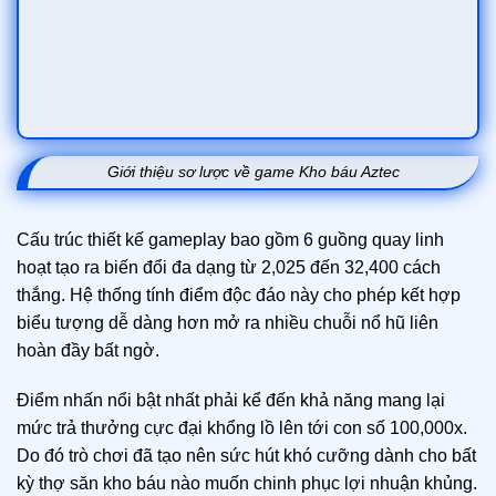
Giới thiệu sơ lược về game Kho báu Aztec
Cấu trúc thiết kế gameplay bao gồm 6 guồng quay linh
hoạt tạo ra biến đổi đa dạng từ 2,025 đến 32,400 cách
thắng. Hệ thống tính điểm độc đáo này cho phép kết hợp
biểu tượng dễ dàng hơn mở ra nhiều chuỗi nổ hũ liên
hoàn đầy bất ngờ.
Điểm nhấn nổi bật nhất phải kể đến khả năng mang lại
mức trả thưởng cực đại khổng lồ lên tới con số 100,000x.
Do đó trò chơi đã tạo nên sức hút khó cưỡng dành cho bất
kỳ thợ săn kho báu nào muốn chinh phục lợi nhuận khủng.