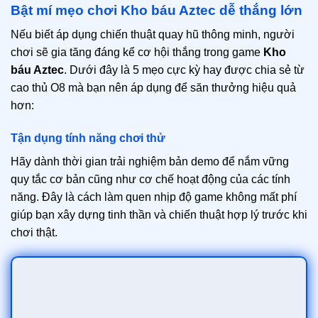
Bật mí mẹo chơi Kho báu Aztec dễ thắng lớn
Nếu biết áp dụng chiến thuật quay hũ thông minh, người
chơi sẽ gia tăng đáng kể cơ hội thắng trong game
Kho
báu Aztec
. Dưới đây là 5 mẹo cực kỳ hay được chia sẻ từ
cao thủ O8 mà bạn nên áp dụng để săn thưởng hiệu quả
hơn:
Tận dụng tính năng chơi thử
Hãy dành thời gian trải nghiệm bản demo để nắm vững
quy tắc cơ bản cũng như cơ chế hoạt động của các tính
năng. Đây là cách làm quen nhịp độ game không mất phí
giúp bạn xây dựng tinh thần và chiến thuật hợp lý trước khi
chơi thật.