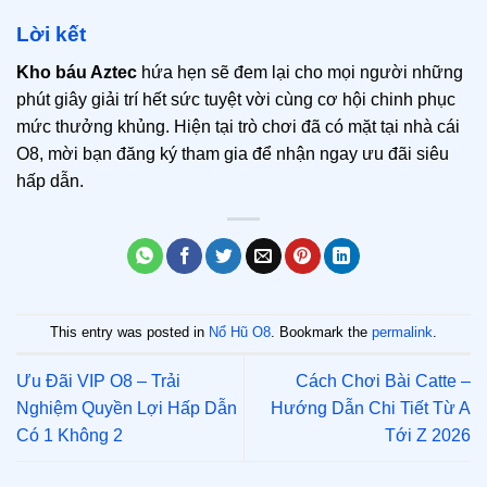
Lời kết
Kho báu Aztec
hứa hẹn sẽ đem lại cho mọi người những
phút giây giải trí hết sức tuyệt vời cùng cơ hội chinh phục
mức thưởng khủng. Hiện tại trò chơi đã có mặt tại nhà cái
O8, mời bạn đăng ký tham gia để nhận ngay ưu đãi siêu
hấp dẫn.
This entry was posted in
Nổ Hũ O8
. Bookmark the
permalink
.
Ưu Đãi VIP O8 – Trải
Cách Chơi Bài Catte –
Nghiệm Quyền Lợi Hấp Dẫn
Hướng Dẫn Chi Tiết Từ A
Có 1 Không 2
Tới Z 2026