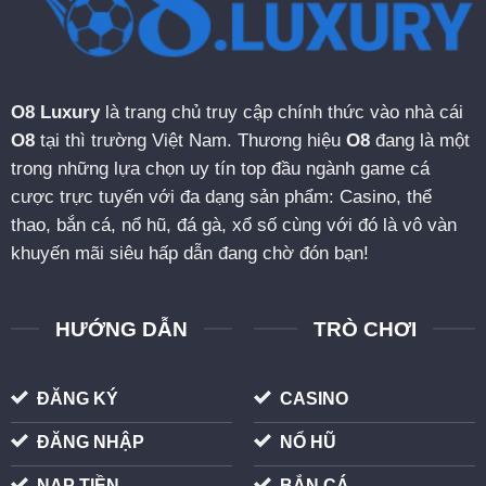
O8 Luxury
là trang chủ truy cập chính thức vào nhà cái
O8
tại thì trường Việt Nam. Thương hiệu
O8
đang là một
trong những lựa chọn uy tín top đầu ngành game cá
cược trực tuyến với đa dạng sản phẩm: Casino, thể
thao, bắn cá, nổ hũ, đá gà, xổ số cùng với đó là vô vàn
khuyến mãi siêu hấp dẫn đang chờ đón bạn!
HƯỚNG DẪN
TRÒ CHƠI
ĐĂNG KÝ
CASINO
ĐĂNG NHẬP
NỔ HŨ
NẠP TIỀN
BẮN CÁ