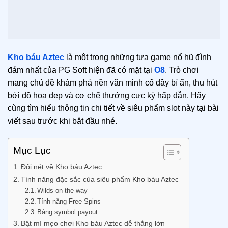
Kho báu Aztec
là một trong những tựa game nổ hũ đình
đám nhất của PG Soft hiện đã có mặt tại
O8
. Trò chơi
mang chủ đề khám phá nền văn minh cổ đầy bí ẩn, thu hút
bởi đồ họa đẹp và cơ chế thưởng cực kỳ hấp dẫn. Hãy
cùng tìm hiểu thông tin chi tiết về siêu phẩm slot này tại bài
viết sau trước khi bắt đầu nhé.
Mục Lục
Đôi nét về Kho báu Aztec
Tính năng đặc sắc của siêu phẩm Kho báu Aztec
Wilds-on-the-way
Tính năng Free Spins
Bảng symbol payout
Bật mí mẹo chơi Kho báu Aztec dễ thắng lớn