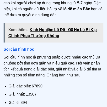
cao khi người chơi áp dụng trong khung từ 5-7 ngày. Đặc
biệt, khi có nguồn dữ liệu hỗ trợ về
lô đề miền Bắc
bạn có
thể đưa ra quyết định đúng đắn.
Xem thêm:
Kinh Nghiệm Lô Đề - O8 Hé Lộ Bí Kíp
Chinh Phục Thưởng Khủng
Soi cầu hình học
Soi cầu hình học là phương pháp được nhiều cao thủ ưa
chuộng bởi tính đơn giản và hiệu quả cao. Hội viên phân
tích kết quả trong giải đặc biệt, giải nhất và giải 6 để tìm ra
những con số tiềm năng. Chẳng hạn như sau:
Giải đặc biệt: 67890
Giải nhất: 13567
Giải 6: 894