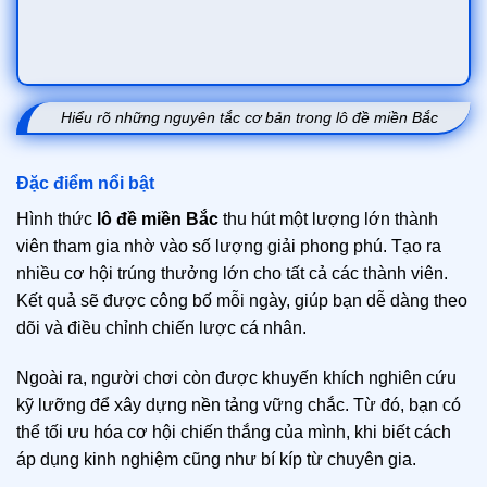
Hiểu rõ những nguyên tắc cơ bản trong lô đề miền Bắc
Đặc điểm nổi bật
Hình thức
lô đề miền Bắc
thu hút một lượng lớn thành
viên tham gia nhờ vào số lượng giải phong phú. Tạo ra
nhiều cơ hội trúng thưởng lớn cho tất cả các thành viên.
Kết quả sẽ được công bố mỗi ngày, giúp bạn dễ dàng theo
dõi và điều chỉnh chiến lược cá nhân.
Ngoài ra, người chơi còn được khuyến khích nghiên cứu
kỹ lưỡng để xây dựng nền tảng vững chắc. Từ đó, bạn có
thể tối ưu hóa cơ hội chiến thắng của mình, khi biết cách
áp dụng kinh nghiệm cũng như bí kíp từ chuyên gia.