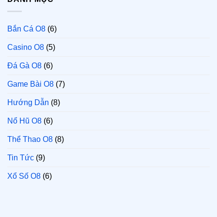
O8
Sò
2026
–
Đáng
Trải
Chơi
Bắn Cá O8
(6)
Nghiệm
Nhất
Quyền
2026
Casino O8
(5)
Lợi
Hấp
Dẫn
Đá Gà O8
(6)
Có
1
Game Bài O8
(7)
Không
2
Hướng Dẫn
(8)
Nổ Hũ O8
(6)
Thể Thao O8
(8)
Tin Tức
(9)
Xổ Số O8
(6)