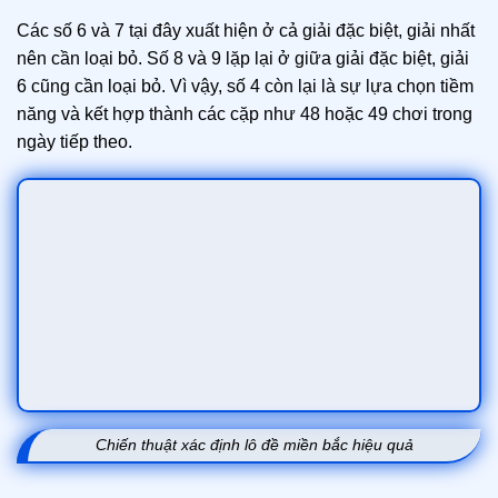
Các số 6 và 7 tại đây xuất hiện ở cả giải đặc biệt, giải nhất
nên cần loại bỏ. Số 8 và 9 lặp lại ở giữa giải đặc biệt, giải
6 cũng cần loại bỏ. Vì vậy, số 4 còn lại là sự lựa chọn tiềm
năng và kết hợp thành các cặp như 48 hoặc 49 chơi trong
ngày tiếp theo.
Chiến thuật xác định lô đề miền bắc hiệu quả