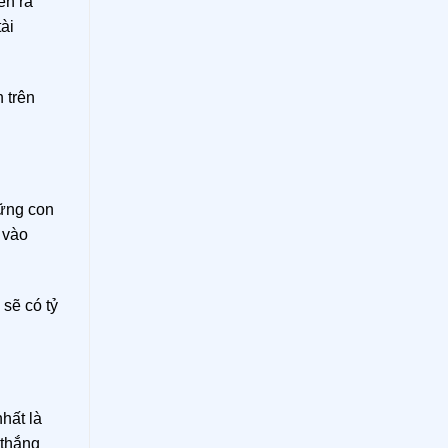
ễn ra
ài
 trên
hững con
 vào
sẽ có tỷ
hất là
 thắng