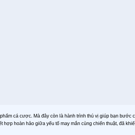
phẩm cá cược. Mà đây còn là hành trình thú vị giúp bạn bước 
t hợp hoàn hảo giữa yếu tố may mắn cùng chiến thuật, đã khiế