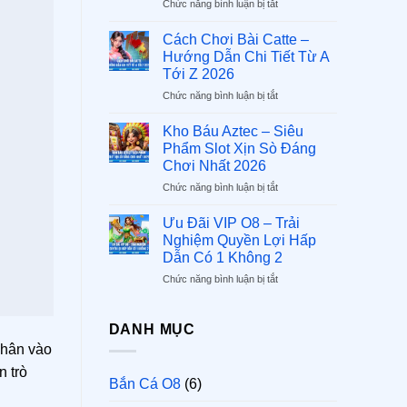
Chức năng bình luận bị tắt
ở
Khám
Khai
Phá
Phá
Chiến
Cách Chơi Bài Catte –
Cách
Thuật
Hướng Dẫn Chi Tiết Từ A
Chơi
Cá
Tới Z 2026
Bài
Cược
Chức năng bình luận bị tắt
ở
Tấn
Hay
Cách
Dễ
Năm
Chơi
Hiểu
2026
Kho Báu Aztec – Siêu
Bài
Từ
Phẩm Slot Xịn Sò Đáng
Catte
A
Chơi Nhất 2026
–
Tới
Chức năng bình luận bị tắt
ở
Hướng
Z
Kho
Dẫn
Cho
Báu
Chi
Tân
Ưu Đãi VIP O8 – Trải
Aztec
Tiết
Thủ
Nghiệm Quyền Lợi Hấp
–
Từ
Dẫn Có 1 Không 2
Siêu
A
Chức năng bình luận bị tắt
ở
Phẩm
Tới
Ưu
Slot
Z
Đãi
Xịn
2026
VIP
Sò
DANH MỤC
O8
Đáng
chân vào
–
Chơi
n trò
Trải
Nhất
Bắn Cá O8
(6)
Nghiệm
2026
Quyền