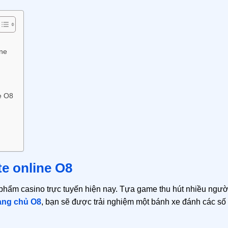
ine
e O8
te online O8
n phẩm casino trực tuyến hiện nay. Tựa game thu hút nhiều ngư
ang chủ O8
, bạn sẽ được trải nghiệm một bánh xe đánh các số 