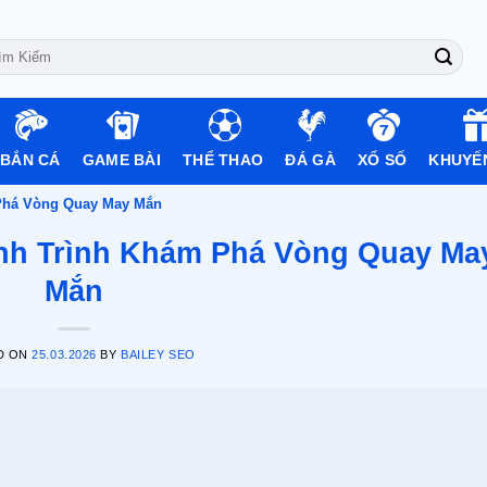
BẮN CÁ
GAME BÀI
THỂ THAO
ĐÁ GÀ
XỔ SỐ
KHUYẾ
 Phá Vòng Quay May Mắn
ành Trình Khám Phá Vòng Quay Ma
Mắn
D ON
25.03.2026
BY
BAILEY SEO