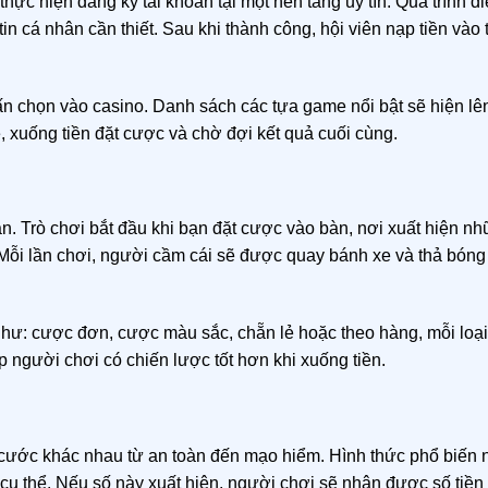
c hiện đăng ký tài khoản tại một nền tảng uy tín. Quá trình di
n cá nhân cần thiết. Sau khi thành công, hội viên nạp tiền vào t
hấn chọn vào casino. Danh sách các tựa game nổi bật sẽ hiện lên
e, xuống tiền đặt cược và chờ đợi kết quả cuối cùng.
iản. Trò chơi bắt đầu khi bạn đặt cược vào bàn, nơi xuất hiện n
 Mỗi lần chơi, người cầm cái sẽ được quay bánh xe và thả bóng
hư: cược đơn, cược màu sắc, chẵn lẻ hoặc theo hàng, mỗi loại 
úp người chơi có chiến lược tốt hơn khi xuống tiền.
i cước khác nhau từ an toàn đến mạo hiểm. Hình thức phổ biến n
cụ thể. Nếu số này xuất hiện, người chơi sẽ nhận được số tiền